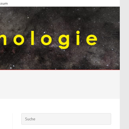
ssum
Suche
nach: